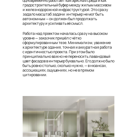
одновременно работает как офисная среда и как
градостроительный буфер между жилым массивом
и железнодорожной инфраструктурой. Это сразу
задало масштаб задачи: интерьер не мог быть
автономным — он должен был продолжать
архитектуру и усиливать её смысл.
Работа над проектом началась сразу на высоком
уровне — заказчик пришёл с чётко
сформулированным тезе. Минимализм, уважение
к архитектуре здания, точная и аккуратная работа
с идентичностью проекта. При этом было
принципиально важно не переносить лавандовый
цвет фасадов в интерьер буквально. Его должно было
быть ровно столько, сколько нужно, — в нюансах,
ассоциациях, ощущениях, но не в прямом
цитировании.