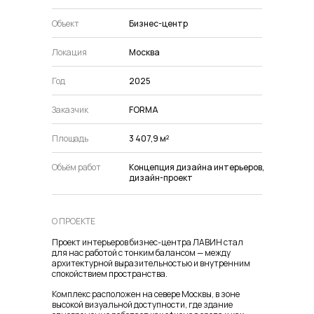
Объект
Бизнес-центр
Локация
Москва
Год
2025
Заказчик
FORMA
Площадь
3 407,9 м²
Объём работ
Концепция дизайна интерьеров,
дизайн-проект
О ПРОЕКТЕ
Проект интерьеров бизнес-центра ЛАВИН стал
для нас работой с тонким балансом — между
архитектурной выразительностью и внутренним
спокойствием пространства.
Комплекс расположен на севере Москвы, в зоне
высокой визуальной доступности, где здание