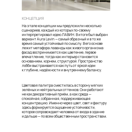
КОНЦЕПЦИЯ
На этапе концепции мы предложили несколько
сценариев, каждый из которых по-своему
интерпретировал идею ЛАВИН. В итоге был выбран
вариант Aura Lavin — самый образный и в то же
время самый устойчивый по смыслу. В его основе
лежит метафора лаванды как живого организма:
фасад воспринимается как цветение, первое
впечатление, тогда как интерьер становится
основанием, корнем, структурой. Пространство
лобби выстраивается как путь от яркой идеи
к глубине, надёжности и внутреннему балансу.
Цветовая палитра сместилась в сторону мягких
зелёных и нейтральных оттенков. Они работают
не как декоративный приём, а как среда —
спокойная, собранная, поддерживающая
концентрацию. Именно через цвет, свет и фактуру
здесь формируется ощущение устойчивости,
которое сопровождает человека от входа в здание
и дальше — по всем общественным пространствам.