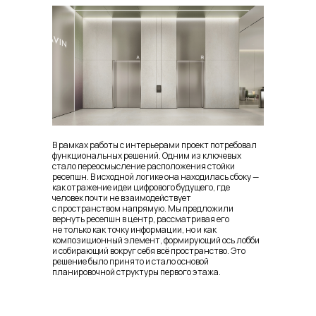
В рамках работы с интерьерами проект потребовал
функциональных решений. Одним из ключевых
стало переосмысление расположения стойки
ресепшн. В исходной логике она находилась сбоку —
как отражение идеи цифрового будущего, где
человек почти не взаимодействует
с пространством напрямую. Мы предложили
вернуть ресепшн в центр, рассматривая его
не только как точку информации, но и как
композиционный элемент, формирующий ось лобби
и собирающий вокруг себя всё пространство. Это
решение было принято и стало основой
планировочной структуры первого этажа.