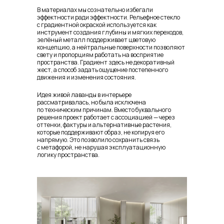
В материалах мы сознательно избегали
эффектности ради эффектности. Рельефное стекло
с градиентной окраской используется как
инструмент создания глубины и мягких переходов,
зелёный металл поддерживает цветовую
концепцию, а нейтральные поверхности позволяют
свету и пропорциям работать на восприятие
пространства. Градиент здесь не декоративный
жест, а способ задать ощущение постепенного
движения и изменения состояния.
Идея живой лаванды в интерьере
рассматривалась, но была исключена
по техническим причинам. Вместо буквального
решения проект работает с ассоциацией — через
оттенки, фактуры и альтернативные растения,
которые поддерживают образ, не копируя его
напрямую. Это позволило сохранить связь
с метафорой, не нарушая эксплуатационную
логику пространства.